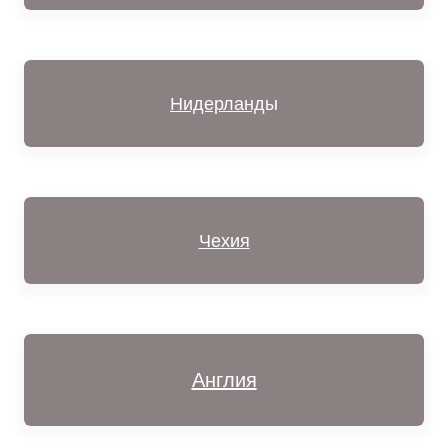
Нидерланд
ы
Чехия
Англия