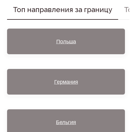
Топ направления за границу
То
Польша
Германия
Бельгия