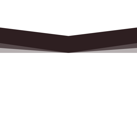
Перевезти вантаж?
Телефонуйте та отримайте індивідуальний
оффер
найкращі умови тількти зараз!