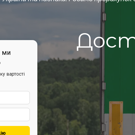
Дост
— ми
о
ку вартості
цію