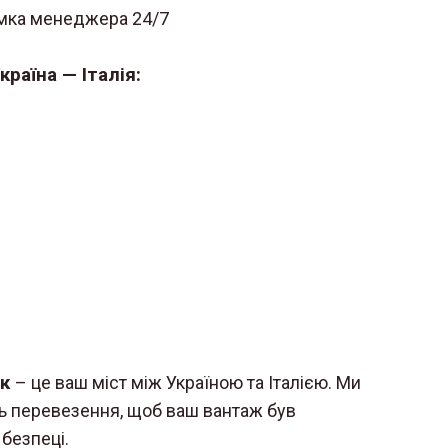
имка менеджера 24/7
раїна — Італія:
ик
– це ваш міст між Україною та Італією. Ми
ь перевезення, щоб ваш вантаж був
безпеці.