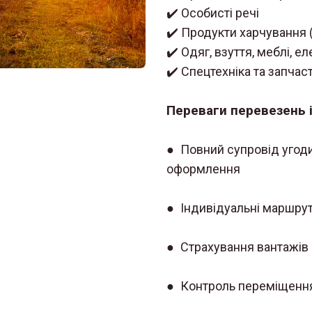
✔️ Особисті речі
✔️ Продукти харчування
✔️ Одяг, взуття, меблі, е
✔️ Спецтехніка та запчас
Переваги перевезень 
● Повний супровід угоди
оформлення
● Індивідуальні маршрут
● Страхування вантажів
● Контроль переміщення 