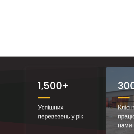
1,500+
30
Успішних
Клієн
перевезень у рік
працю
нами