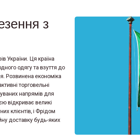
езення з
ів України. Ця країна
одного одягу та взуття до
ня. Розвинена економіка
активні торговельні
ебуваних напрямів для
єю відкриває великі
них клієнтів, і Фрідом
йну доставку будь-яких