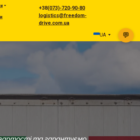
ги
+38
(073)-720-90-80
logistics@freedom-
ни
drive.com.ua
💬
UA
к вартості та гарантуємо