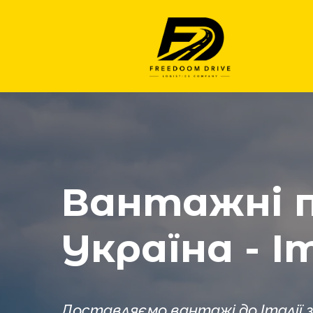
Вантажні 
Україна - І
Доставляємо вантажі до Італії 