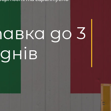
авка до 3
днів