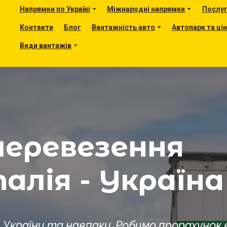
Напрямки по Україні
Міжнародні напрямки
Послу
Контакти
Блог
Вантажність авто
Автопарк та ці
Види вантажів
перевезення
талія - Україна
з України та навпаки. Робимо прорахуно