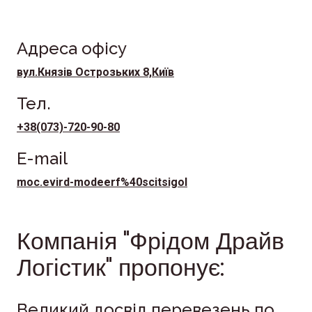
найкращі умови тількти зараз!
Адреса офісу
вул.Князів Острозьких 8,Київ
Тел.
+38(073)-720-90-80
E-mail
moc.evird-modeerf%40scitsigol
Компанія "Фрідом Драйв
Логістик" пропонує:
Великий досвід перевезень по