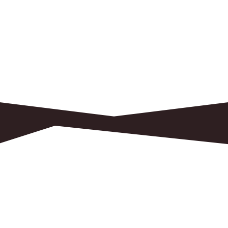
Перевезти вантаж?
Телефонуйте та отримайте індивідуальний
оффер