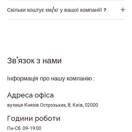
страхуються в нашій фірмі на 1 000 000 грн,якщо
Скільки коштує км/кг у вашої компаніїї ?
ваш вантаж перевищує цю вартість ми пропонуємо
Питання ціні за кілометр та кілограм
оформити додаткове страхування,але ця послуга
відносний,багато факторів які впливають на вартість
виключно на ваш розсуд.
перевезення.Такі як тип вантажу,подача авто,збірна
чи окрема машина та багато іншого.Наші логісти
прорахують індівідуальну вартість саме для вас.
Зв'язок з нами
Інформація про нашу компанію :
Адреса офіса
вулиця Князів Острозьких, 8, Київ, 02000
Години роботи
Пн-Сб: 09-19:00