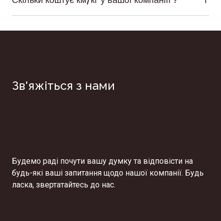
ваш вантаж перевищує цю вартість ми пропонуємо
Питання ціні за кілометр та кілограм
оформити додаткове страхування,але ця послуга
відносний,багато факторів які впливають на вартість
виключно на ваш розсуд.
перевезення.Такі як тип вантажу,подача авто,збірна
чи окрема машина та багато іншого.Наші логісти
прорахують індівідуальну вартість саме для вас.
Зв'яжіться з нами
Будемо раді почути вашу думку та відповісти на
будь-які ваші запитання щодо нашої компанії. Будь
ласка, звертатайтесь до нас.