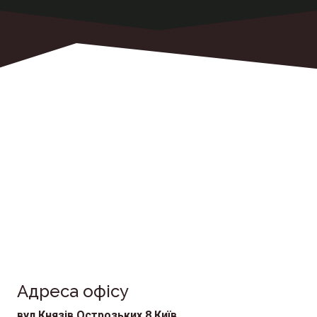
Перевезти вантаж?
Телефонуйте та отримайте індивідуальний
оффер
найкращі умови тількти зараз!
Адреса офісу
вул.Князів Острозьких 8,Київ