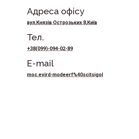
Адреса офісу
вул.Князів Острозьких 8,Київ
Тел.
+38(099)-094-02-89
E-mail
moc.evird-modeerf%40scitsigol