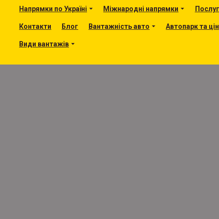
Напрямки по Україні
Міжнародні напрямки
Послу
Контакти
Блог
Вантажність авто
Автопарк та ці
Види вантажів