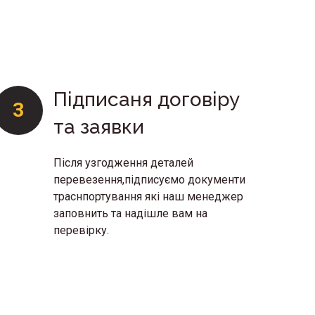
Підписаня договіру
3
4
та заявки
Після узгодження деталей
перевезення,підписуємо документи
траснпортування які наш менеджер
заповнить та надішле вам на
перевірку.