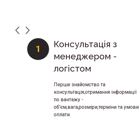
Консультація з
1
менеджером -
логістом
Перше знайомство та
консультація,отримання інформації
по вантажу -
об'єм,вага,розміри,терміни та умови
оплати.