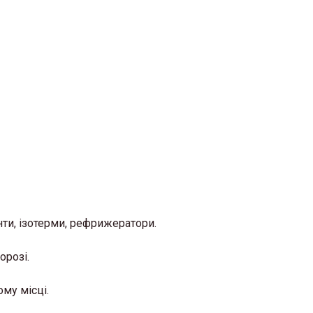
нти, ізотерми, рефрижератори.
орозі.
ому місці.