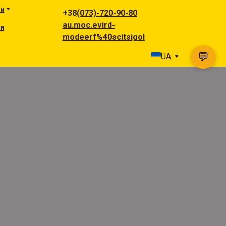
ги
+38
(073)-720-90-80
au.moc.evird-
ни
modeerf%40scitsigol
💬
UA