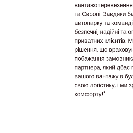
вантажоперевезеннях 
та Європі. Завдяки б
автопарку та команд
безпечні, надійні та 
приватних клієнтів. 
рішення, що враховую
побажання замовника
партнера, який дбає 
вашого вантажу в буд
свою логістику, і ми
комфорту!"