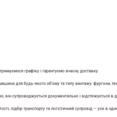
отримуємося графіку і гарантуємо вчасну доставку.
машини для будь-якого об'єму та типу вантажу: фургони, те
о, він супроводжується документально і відстежується в д
ості, підбір транспорту та логістичний супровід — усе в одн