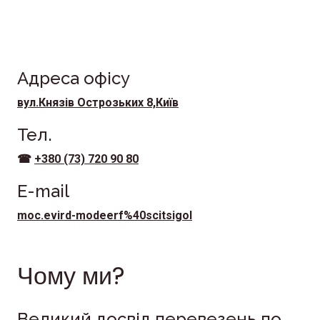
найкращі умови тількти зараз!
Адреса офісу
вул.Князів Острозьких 8,Київ
Тел.
☎
+380 (73) 720 90 80
E-mail
moc.evird-modeerf%40scitsigol
Чому ми?
Великий досвід перевезень по