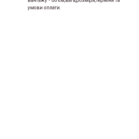
вантажу - об'єм,вага,розміри,терміни та
умови оплати.