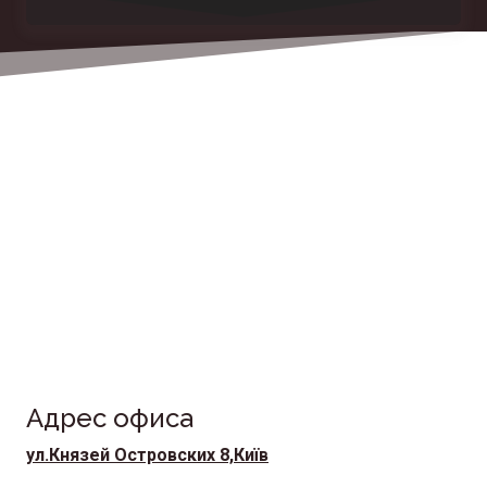
Перевезти груз ?
Телефонуйте та отримайте індивідуальний оффер
найкращі умови тількти зараз!
Адрес офиса
ул.Князей Островских 8,Київ