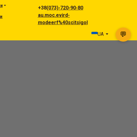
ги
+38
(073)-720-90-80
au.moc.evird-
ни
modeerf%40scitsigol
💬
UA