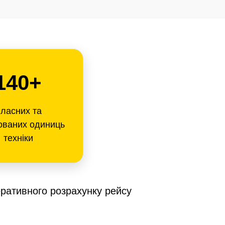
140+
ласних та
ованих одиниць
техніки
ративного розрахунку рейсу