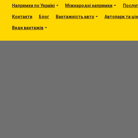
Напрямки по Україні
Міжнародні напрямки
Послу
Контакти
Блог
Вантажність авто
Автопарк та ці
Види вантажів